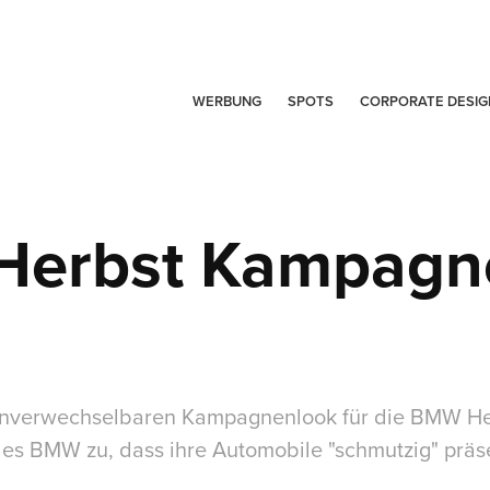
WERBUNG
SPOTS
CORPORATE DESIG
erbst Kampagn
 unverwechselbaren Kampagnenlook für die BMW 
 es BMW zu, dass ihre Automobile "schmutzig" präs