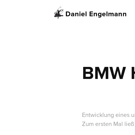
BMW H
Entwicklung eines
Zum ersten Mal ließ