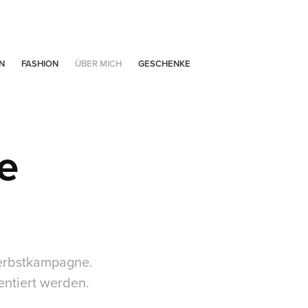
N
FASHION
ÜBER MICH
GESCHENKE
e
Herbstkampagne.
entiert werden.