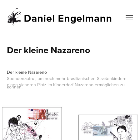
Der kleine Nazareno
Der kleine Nazareno
Spendenaufruf, um noch mehr brasilianischen Straßenkindern
einen sicheren Platz im Kinderdorf Nazareno ermöglichen zu
können.