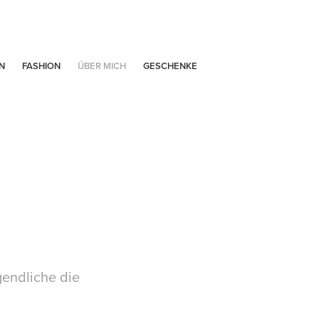
N
FASHION
ÜBER MICH
GESCHENKE
endliche die